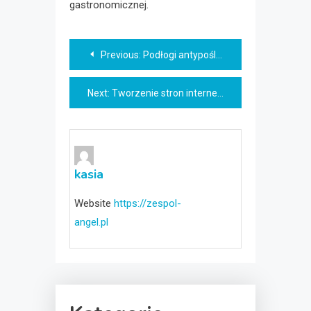
gastronomicznej.
Nawigacja
Previous:
Podłogi antypoślizgowe – ochrona, wygoda, wytrzymałość i całkowita nowoczesna ergonomia
wpisu
Next:
Tworzenie stron internetowych Radom — profesjonalne projekty www, które działają
kasia
Website
https://zespol-
angel.pl