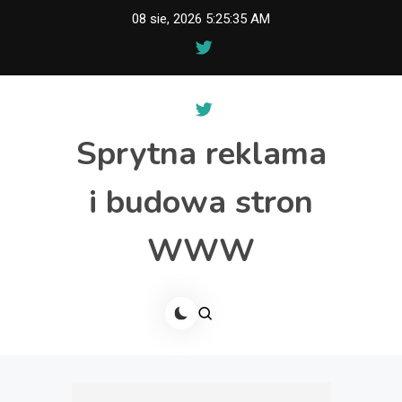
Skip
08 sie, 2026
5:25:36 AM
to
content
Sprytna reklama
i budowa stron
WWW