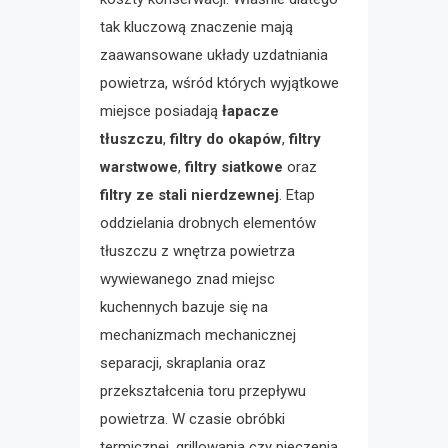
tak kluczową znaczenie mają
zaawansowane układy uzdatniania
powietrza, wśród których wyjątkowe
miejsce posiadają
łapacze
tłuszczu
,
filtry do okapów
,
filtry
warstwowe
,
filtry siatkowe
oraz
filtry ze stali nierdzewnej
. Etap
oddzielania drobnych elementów
tłuszczu z wnętrza powietrza
wywiewanego znad miejsc
kuchennych bazuje się na
mechanizmach mechanicznej
separacji, skraplania oraz
przekształcenia toru przepływu
powietrza. W czasie obróbki
termicznej, grillowania czy pieczenia