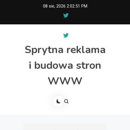
Skip
08 sie, 2026
2:02:51 PM
to
content
Sprytna reklama
i budowa stron
WWW